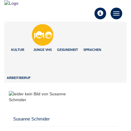
Toggle
Toggle
navigati
navigation
KULTUR
JUNGE VHS
GESUNDHEIT
SPRACHEN
ARBEIT/BERUF
Susanne Schmider