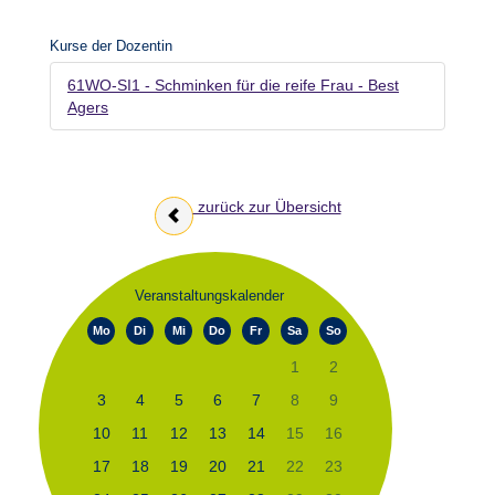
Kurse der Dozentin
61WO-SI1 - Schminken für die reife Frau - Best
Agers
zurück zur Übersicht
Veranstaltungskalender
Mo
Di
Mi
Do
Fr
Sa
So
1
2
3
4
5
6
7
8
9
10
11
12
13
14
15
16
17
18
19
20
21
22
23