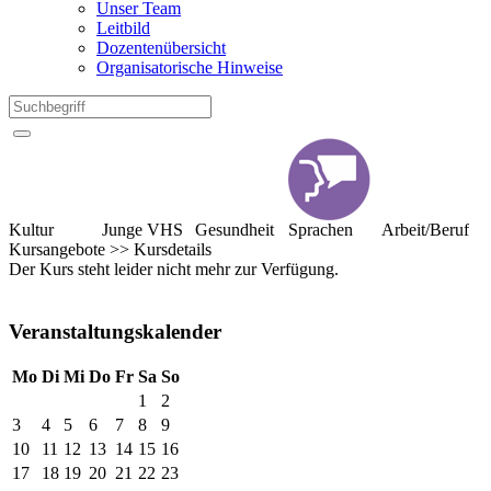
Unser Team
Leitbild
Dozentenübersicht
Organisatorische Hinweise
Kultur
Junge VHS
Gesundheit
Sprachen
Arbeit/Beruf
Kursangebote
>>
Kursdetails
Der Kurs steht leider nicht mehr zur Verfügung.
Veranstaltungskalender
Mo
Di
Mi
Do
Fr
Sa
So
1
2
3
4
5
6
7
8
9
10
11
12
13
14
15
16
17
18
19
20
21
22
23