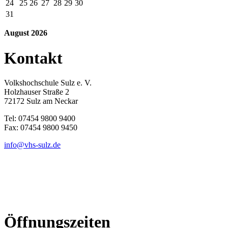
24
25
26
27
28
29
30
31
August 2026
Kontakt
Volkshochschule Sulz e. V.
Holzhauser Straße 2
72172 Sulz am Neckar
Tel: 07454 9800 9400
Fax: 07454 9800 9450
info@vhs-sulz.de
Öffnungszeiten