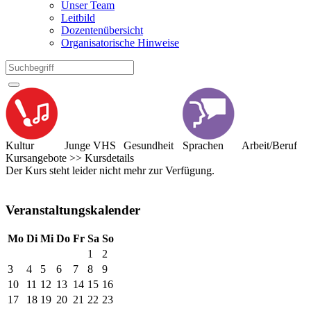
Unser Team
Leitbild
Dozentenübersicht
Organisatorische Hinweise
Kultur
Junge VHS
Gesundheit
Sprachen
Arbeit/Beruf
Kursangebote
>>
Kursdetails
Der Kurs steht leider nicht mehr zur Verfügung.
Veranstaltungskalender
Mo
Di
Mi
Do
Fr
Sa
So
1
2
3
4
5
6
7
8
9
10
11
12
13
14
15
16
17
18
19
20
21
22
23