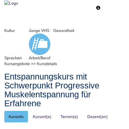
Toggle
Toggle
navigation
navigati
Kultur
Junge VHS
Gesundheit
Sprachen
Arbeit/Beruf
Kursangebote
>>
Kursdetails
Entspannungskurs mit
Schwerpunkt Progressive
Muskelentspannung für
Erfahrene
Kursinfo
Kursort(e)
Termin(e)
Dozent(en)