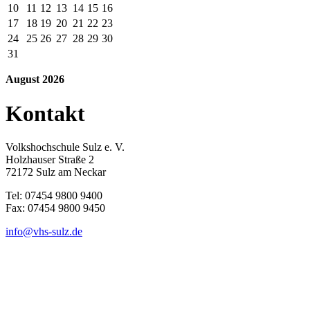
10
11
12
13
14
15
16
17
18
19
20
21
22
23
24
25
26
27
28
29
30
31
August 2026
Kontakt
Volkshochschule Sulz e. V.
Holzhauser Straße 2
72172 Sulz am Neckar
Tel: 07454 9800 9400
Fax: 07454 9800 9450
info@vhs-sulz.de