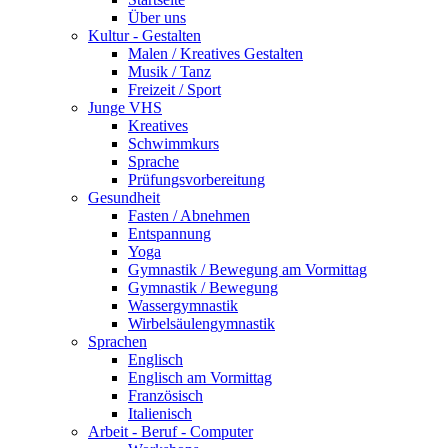
Über uns
Kultur - Gestalten
Malen / Kreatives Gestalten
Musik / Tanz
Freizeit / Sport
Junge VHS
Kreatives
Schwimmkurs
Sprache
Prüfungsvorbereitung
Gesundheit
Fasten / Abnehmen
Entspannung
Yoga
Gymnastik / Bewegung am Vormittag
Gymnastik / Bewegung
Wassergymnastik
Wirbelsäulengymnastik
Sprachen
Englisch
Englisch am Vormittag
Französisch
Italienisch
Arbeit - Beruf - Computer