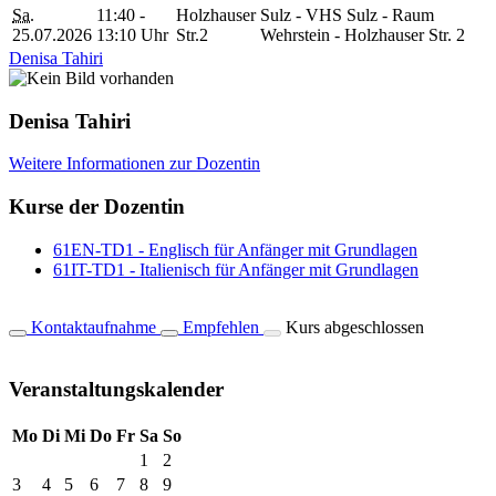
Sa.
11:40 -
Holzhauser
Sulz - VHS Sulz - Raum
25.07.2026
13:10 Uhr
Str.2
Wehrstein - Holzhauser Str. 2
Denisa Tahiri
Denisa Tahiri
Weitere Informationen zur Dozentin
Kurse der Dozentin
61EN-TD1 - Englisch für Anfänger mit Grundlagen
61IT-TD1 - Italienisch für Anfänger mit Grundlagen
Kontaktaufnahme
Empfehlen
Kurs abgeschlossen
Veranstaltungskalender
Mo
Di
Mi
Do
Fr
Sa
So
1
2
3
4
5
6
7
8
9