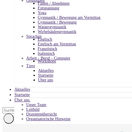
Gesundheit
Fasten / Abnehmen
Entspannung
Yoga
Gymnastik / Bewegung am Vormittag
Gymnastik / Bewegung
Wassergymnastik
Wirbelsäulengymnastik
Sprachen
Englisch
Englisch am Vormittag
Französisch
Italienisch
Arbeit - Beruf - Computer
Workshops
Tiere
Aktuelles
Startseite
Über uns
Aktuelles
Startseite
Über uns
Unser Team
Leitbild
Dozentenübersicht
Organisatorische Hinweise