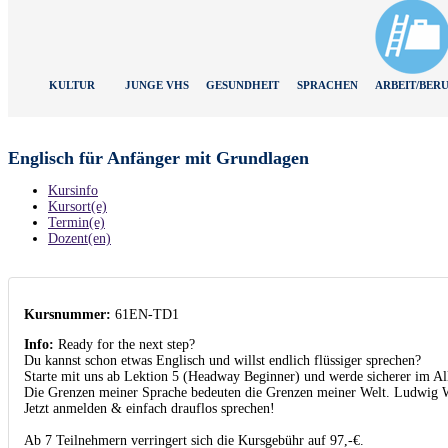
KULTUR
JUNGE VHS
GESUNDHEIT
SPRACHEN
ARBEIT/BER
Englisch für Anfänger mit Grundlagen
Kursinfo
Kursort(e)
Termin(e)
Dozent(en)
Kursnummer:
61EN-TD1
Info:
Ready for the next step?
Du kannst schon etwas Englisch und willst endlich flüssiger sprechen?
Starte mit uns ab Lektion 5 (Headway Beginner) und werde sicherer im All
Die Grenzen meiner Sprache bedeuten die Grenzen meiner Welt. Ludwig W
Jetzt anmelden & einfach drauflos sprechen!
Ab 7 Teilnehmern verringert sich die Kursgebühr auf 97,-€.