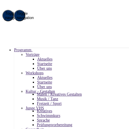
Toggle
Toggle
navigation
navigation
Programm
Vorträge
Aktuelles
Startseite
Über uns
Workshops
Aktuelles
Startseite
Über uns
Kultur - Gestalten
Malen / Kreatives Gestalten
Musik / Tanz
Freizeit / Sport
Junge VHS
Kreatives
Schwimmkurs
Sprache
Prüfungsvorbereitung