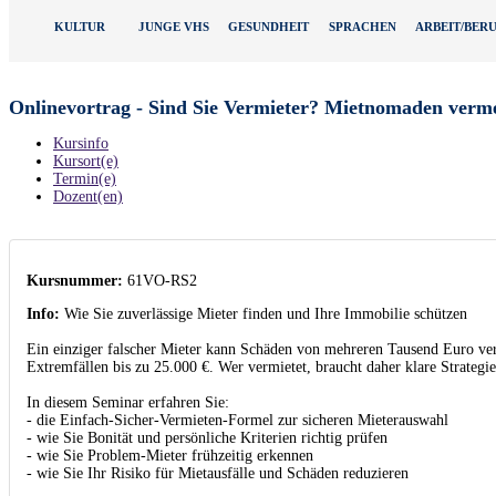
KULTUR
JUNGE VHS
GESUNDHEIT
SPRACHEN
ARBEIT/BER
Onlinevortrag - Sind Sie Vermieter? Mietnomaden verm
Kursinfo
Kursort(e)
Termin(e)
Dozent(en)
Kursnummer:
61VO-RS2
Info:
Wie Sie zuverlässige Mieter finden und Ihre Immobilie schützen
Ein einziger falscher Mieter kann Schäden von mehreren Tausend Euro ver
Extremfällen bis zu 25.000 €. Wer vermietet, braucht daher klare Strategie
In diesem Seminar erfahren Sie:
- die Einfach-Sicher-Vermieten-Formel zur sicheren Mieterauswahl
- wie Sie Bonität und persönliche Kriterien richtig prüfen
- wie Sie Problem-Mieter frühzeitig erkennen
- wie Sie Ihr Risiko für Mietausfälle und Schäden reduzieren