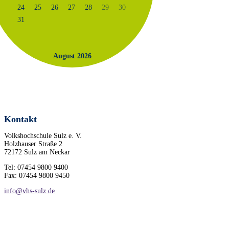
24
25
26
27
28
29
30
31
August 2026
Kontakt
Volkshochschule Sulz e. V.
Holzhauser Straße 2
72172 Sulz am Neckar
Tel: 07454 9800 9400
Fax: 07454 9800 9450
info@vhs-sulz.de