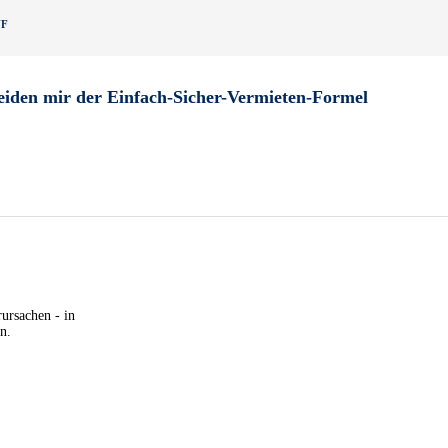
UF
eiden mir der Einfach-Sicher-Vermieten-Formel
ursachen - in
n.