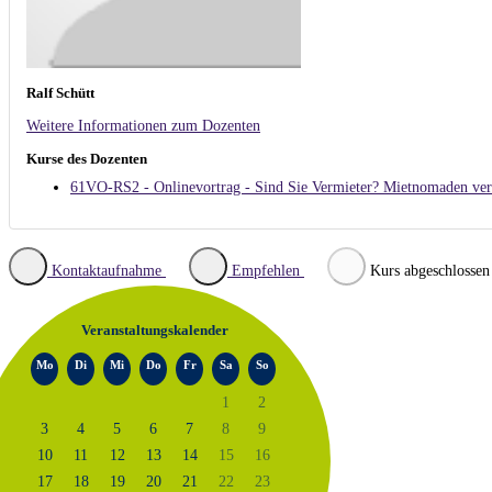
Ralf Schütt
Weitere Informationen zum Dozenten
Kurse des Dozenten
61VO-RS2 - Onlinevortrag - Sind Sie Vermieter? Mietnomaden ver
Kontaktaufnahme
Empfehlen
Kurs abgeschlossen
Veranstaltungskalender
Mo
Di
Mi
Do
Fr
Sa
So
1
2
3
4
5
6
7
8
9
10
11
12
13
14
15
16
17
18
19
20
21
22
23