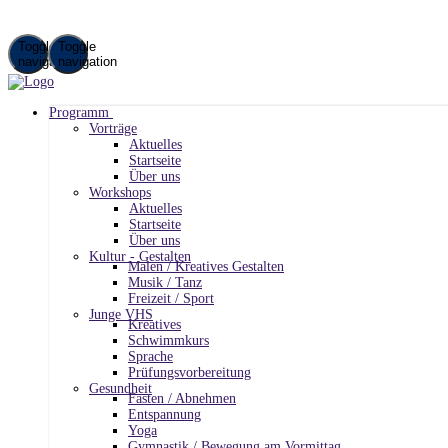
Toggle
Toggle
navigation
navigation
Programm
Vorträge
Aktuelles
Startseite
Über uns
Workshops
Aktuelles
Startseite
Über uns
Kultur - Gestalten
Malen / Kreatives Gestalten
Musik / Tanz
Freizeit / Sport
Junge VHS
Kreatives
Schwimmkurs
Sprache
Prüfungsvorbereitung
Gesundheit
Fasten / Abnehmen
Entspannung
Yoga
Gymnastik / Bewegung am Vormittag