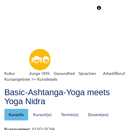
Toggle
Toggle
navigation
navigati
Kultur
Junge VHS
Gesundheit
Sprachen
Arbeit/Beruf
Kursangebote
>>
Kursdetails
Basic-Ashtanga-Yoga meets
Yoga Nidra
Kursinfo
Kursort(e)
Termin(e)
Dozent(en)
Kursnummer:
61YO-SCH4