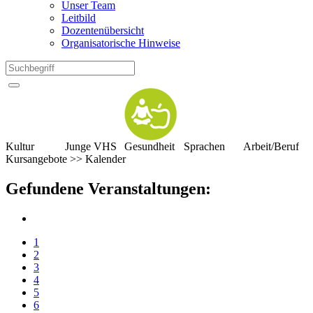
Unser Team
Leitbild
Dozentenübersicht
Organisatorische Hinweise
Kultur
Junge VHS
Gesundheit
Sprachen
Arbeit/Beruf
Kursangebote
>>
Kalender
Gefundene Veranstaltungen:
1
2
3
4
5
6