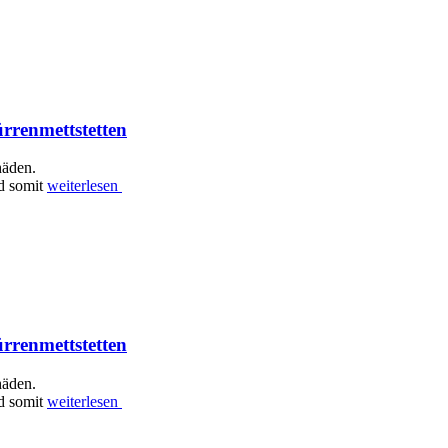
rrenmettstetten
häden.
nd somit
weiterlesen
rrenmettstetten
häden.
nd somit
weiterlesen