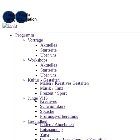
Toggle
Toggle
navigation
navigation
Programm
Vorträge
Aktuelles
Startseite
Über uns
Workshops
Aktuelles
Startseite
Über uns
Kultur - Gestalten
Malen / Kreatives Gestalten
Musik / Tanz
Freizeit / Sport
Junge VHS
Kreatives
Schwimmkurs
Sprache
Prüfungsvorbereitung
Gesundheit
Fasten / Abnehmen
Entspannung
Yoga
Gymnastik / Bewegung am Vormittag