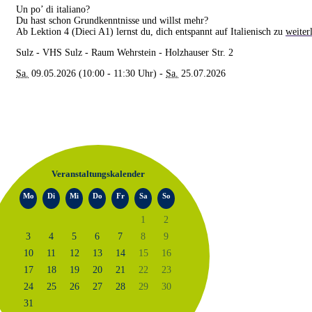
Un po’ di italiano?
Du hast schon Grundkenntnisse und willst mehr?
Ab Lektion 4 (Dieci A1) lernst du, dich entspannt auf Italienisch zu
weiter
Sulz - VHS Sulz - Raum Wehrstein - Holzhauser Str. 2
Sa.
09.05.2026 (10:00 - 11:30 Uhr) -
Sa.
25.07.2026
Veranstaltungskalender
Mo
Di
Mi
Do
Fr
Sa
So
1
2
3
4
5
6
7
8
9
10
11
12
13
14
15
16
17
18
19
20
21
22
23
24
25
26
27
28
29
30
31