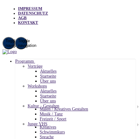
IMPRESSUM
DATENSCHUTZ
AGB
KONTAKT
Toggle
Toggle
navigation
navigation
Programm
Vorträge
Aktuelles
Startseite
Über uns
Workshops
Aktuelles
Startseite
Über uns
Kultur - Gestalten
Malen / Kreatives Gestalten
Musik / Tanz
Freizeit / Sport
Junge VHS
Kreatives
Schwimmkurs
Sprache