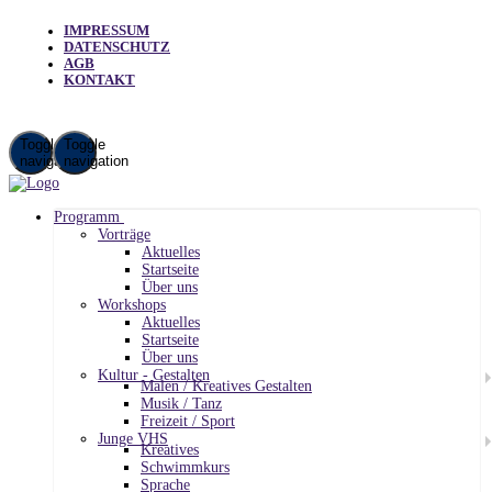
IMPRESSUM
DATENSCHUTZ
AGB
KONTAKT
Toggle
Toggle
navigation
navigation
Programm
Vorträge
Aktuelles
Startseite
Über uns
Workshops
Aktuelles
Startseite
Über uns
Kultur - Gestalten
Malen / Kreatives Gestalten
Musik / Tanz
Freizeit / Sport
Junge VHS
Kreatives
Schwimmkurs
Sprache