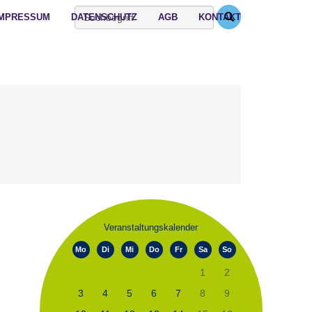
IMPRESSUM
DATENSCHUTZ
AGB
KONTAKT
Veranstaltungskalender
Mo
Di
Mi
Do
Fr
Sa
So
1
2
3
4
5
6
7
8
9