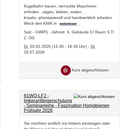
Kugelbahn bauen, verrückte Maschinen
erfinden...sägen, kleben, malen...
kreativ- phantasievoll und handwerklich arbeiten:
Weck den KNIK in
weiterlesen
Sulz - GWRS - Jahnstr. 6, Gebäude C/ Raum 3.7/
2. OG
Di.
03.02.2026 (15:30 - 18:30 Uhr) -
Di.
28.07.2026
Kurs abgeschlossen
61WO-LF2 -
Imkeranfängerschulung
- Seminarreihe - Faszination Honigbienen
Frühjahr 2026
Sie möchten endlich ins Imkern einsteigen oder
Ihr Wissen auf das nächste Level heben?