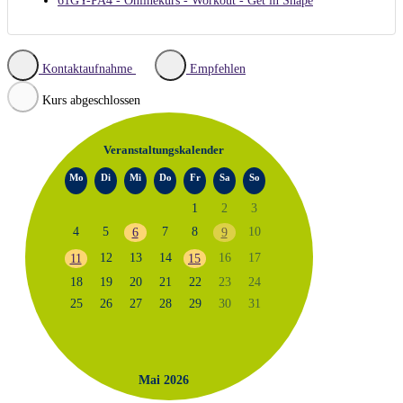
61GY-PA4 - Onlinekurs - Workout - Get in Shape
Kontaktaufnahme
Empfehlen
Kurs abgeschlossen
Veranstaltungskalender
Mo
Di
Mi
Do
Fr
Sa
So
1
2
3
4
5
7
8
10
6
9
12
13
14
16
17
11
15
18
19
20
21
22
23
24
25
26
27
28
29
30
31
Mai 2026