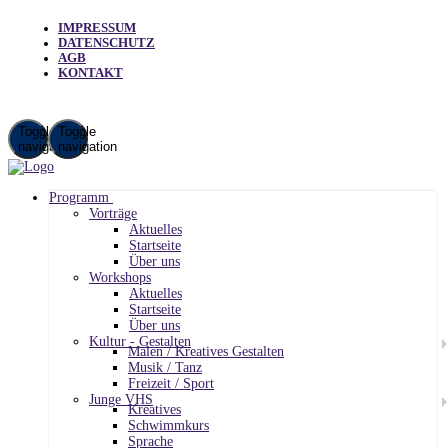
IMPRESSUM
DATENSCHUTZ
AGB
KONTAKT
Toggle
Toggle
navigation
navigation
Programm
Vorträge
Aktuelles
Startseite
Über uns
Workshops
Aktuelles
Startseite
Über uns
Kultur - Gestalten
Malen / Kreatives Gestalten
Musik / Tanz
Freizeit / Sport
Junge VHS
Kreatives
Schwimmkurs
Sprache