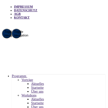
IMPRESSUM
DATENSCHUTZ
AGB
KONTAKT
Toggle
Toggle
navigation
navigation
Programm
Vorträge
Aktuelles
Startseite
Über uns
Workshops
Aktuelles
Startseite
Über uns