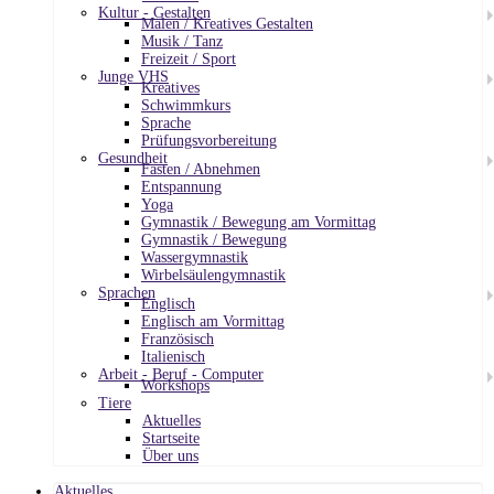
Kultur - Gestalten
Malen / Kreatives Gestalten
Musik / Tanz
Freizeit / Sport
Junge VHS
Kreatives
Schwimmkurs
Sprache
Prüfungsvorbereitung
Gesundheit
Fasten / Abnehmen
Entspannung
Yoga
Gymnastik / Bewegung am Vormittag
Gymnastik / Bewegung
Wassergymnastik
Wirbelsäulengymnastik
Sprachen
Englisch
Englisch am Vormittag
Französisch
Italienisch
Arbeit - Beruf - Computer
Workshops
Tiere
Aktuelles
Startseite
Über uns
Aktuelles