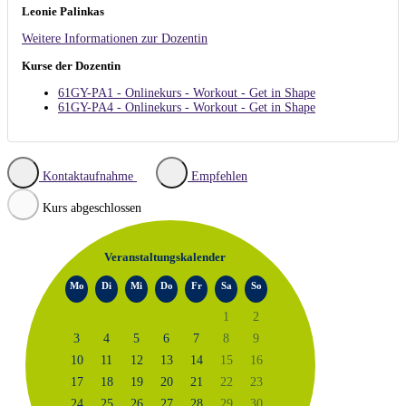
Leonie Palinkas
Weitere Informationen zur Dozentin
Kurse der Dozentin
61GY-PA1 - Onlinekurs - Workout - Get in Shape
61GY-PA4 - Onlinekurs - Workout - Get in Shape
Kontaktaufnahme
Empfehlen
Kurs abgeschlossen
Veranstaltungskalender
Mo
Di
Mi
Do
Fr
Sa
So
1
2
3
4
5
6
7
8
9
10
11
12
13
14
15
16
17
18
19
20
21
22
23
24
25
26
27
28
29
30