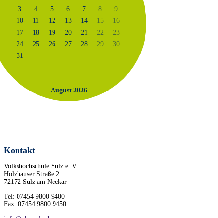
3
4
5
6
7
8
9
10
11
12
13
14
15
16
17
18
19
20
21
22
23
24
25
26
27
28
29
30
31
August 2026
Kontakt
Volkshochschule Sulz e. V.
Holzhauser Straße 2
72172 Sulz am Neckar
Tel: 07454 9800 9400
Fax: 07454 9800 9450