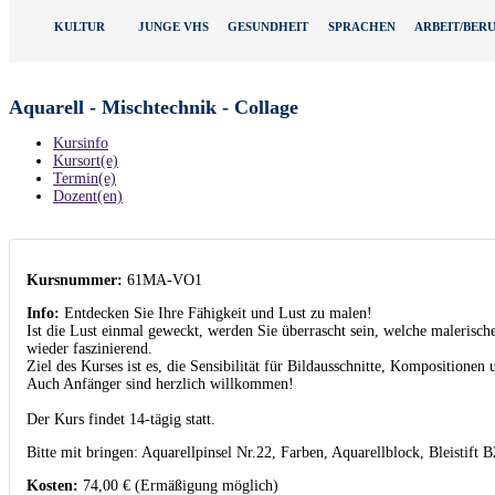
KULTUR
JUNGE VHS
GESUNDHEIT
SPRACHEN
ARBEIT/BER
Aquarell - Mischtechnik - Collage
Kursinfo
Kursort(e)
Termin(e)
Dozent(en)
Kursnummer:
61MA-VO1
Info:
Entdecken Sie Ihre Fähigkeit und Lust zu malen!
Ist die Lust einmal geweckt, werden Sie überrascht sein, welche malerisc
wieder faszinierend.
Ziel des Kurses ist es, die Sensibilität für Bildausschnitte, Kompositione
Auch Anfänger sind herzlich willkommen!
Der Kurs findet 14-tägig statt.
Bitte mit bringen: Aquarellpinsel Nr.22, Farben, Aquarellblock, Bleistift
Kosten:
74,00 € (Ermäßigung möglich)