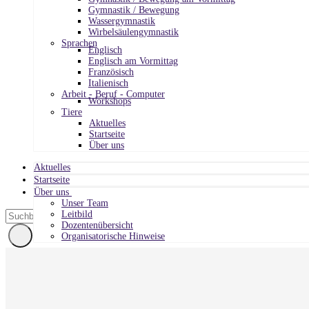
Gymnastik / Bewegung
Wassergymnastik
Wirbelsäulengymnastik
Sprachen
Englisch
Englisch am Vormittag
Französisch
Italienisch
Arbeit - Beruf - Computer
Workshops
Tiere
Aktuelles
Startseite
Über uns
Aktuelles
Startseite
Über uns
Unser Team
Leitbild
Dozentenübersicht
Organisatorische Hinweise