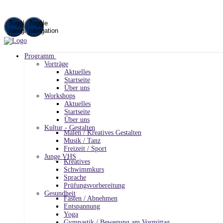
Toggle
Toggle
navigation
navigation
Programm
Vorträge
Aktuelles
Startseite
Über uns
Workshops
Aktuelles
Startseite
Über uns
Kultur - Gestalten
Malen / Kreatives Gestalten
Musik / Tanz
Freizeit / Sport
Junge VHS
Kreatives
Schwimmkurs
Sprache
Prüfungsvorbereitung
Gesundheit
Fasten / Abnehmen
Entspannung
Yoga
Gymnastik / Bewegung am Vormittag