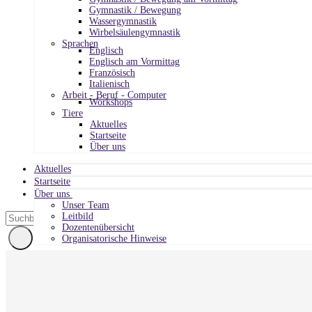
Gymnastik / Bewegung
Wassergymnastik
Wirbelsäulengymnastik
Sprachen
Englisch
Englisch am Vormittag
Französisch
Italienisch
Arbeit - Beruf - Computer
Workshops
Tiere
Aktuelles
Startseite
Über uns
Aktuelles
Startseite
Über uns
Unser Team
Leitbild
Dozentenübersicht
Organisatorische Hinweise