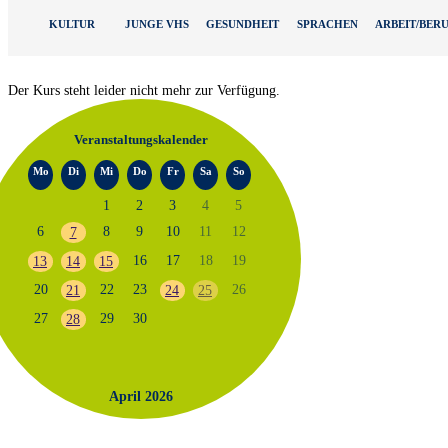
KULTUR
JUNGE VHS
GESUNDHEIT
SPRACHEN
ARBEIT/BER
Der Kurs steht leider nicht mehr zur Verfügung.
Veranstaltungskalender
Mo
Di
Mi
Do
Fr
Sa
So
1
2
3
4
5
6
8
9
10
11
12
7
16
17
18
19
13
14
15
20
22
23
26
21
24
25
27
29
30
28
April 2026