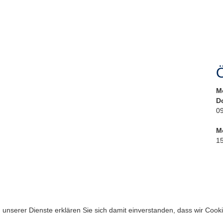
Ö
M
D
09
M
15
ng unserer Dienste erklären Sie sich damit einverstanden, dass wir Coo