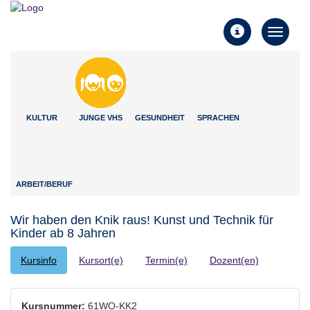
Toggle
Toggle
navigati
navigation
KULTUR
JUNGE VHS
GESUNDHEIT
SPRACHEN
ARBEIT/BERUF
Wir haben den Knik raus! Kunst und Technik für
Kinder ab 8 Jahren
Kursinfo
Kursort(e)
Termin(e)
Dozent(en)
Kursnummer:
61WO-KK2