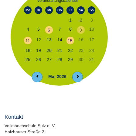
Veranstaltungskalender
Mo
Di
Mi
Do
Fr
Sa
So
1
2
3
4
5
7
8
10
6
9
12
13
14
16
17
11
15
18
19
20
21
22
23
24
25
26
27
28
29
30
31
Mai 2026
Kontakt
Volkshochschule Sulz e. V.
Holzhauser Straße 2