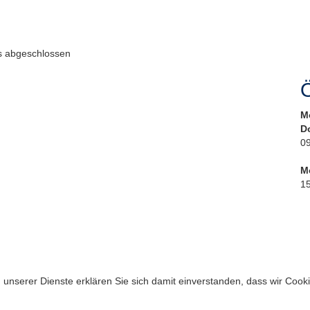
 abgeschlossen
Ö
M
D
09
M
15
ng unserer Dienste erklären Sie sich damit einverstanden, dass wir Coo