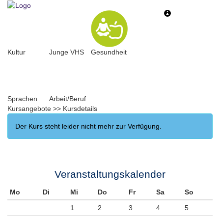
Toggle
Toggle
navigation
navigati
Kultur
Junge VHS
Gesundheit
Sprachen
Arbeit/Beruf
Kursangebote
>>
Kursdetails
Der Kurs steht leider nicht mehr zur Verfügung.
Veranstaltungskalender
Mo
Di
Mi
Do
Fr
Sa
So
1
2
3
4
5