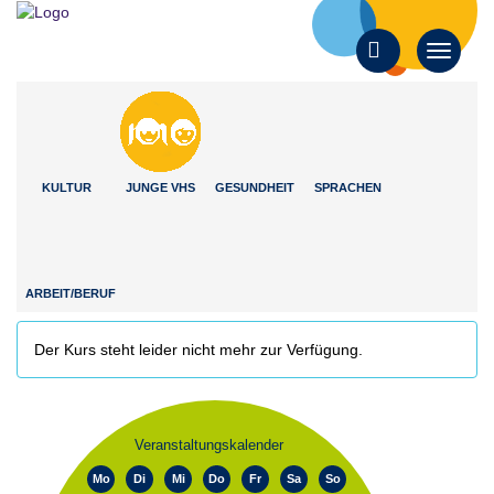
Toggle
Toggle
navigati
navigation
KULTUR
JUNGE VHS
GESUNDHEIT
SPRACHEN
ARBEIT/BERUF
Der Kurs steht leider nicht mehr zur Verfügung.
Veranstaltungskalender
Mo
Di
Mi
Do
Fr
Sa
So