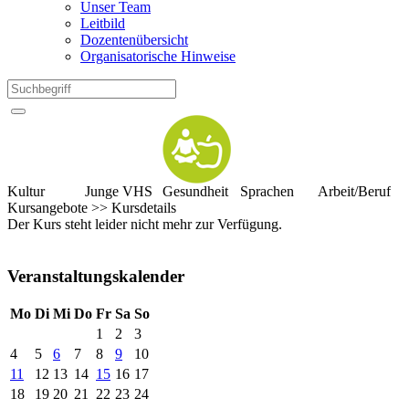
Unser Team
Leitbild
Dozentenübersicht
Organisatorische Hinweise
Kultur
Junge VHS
Gesundheit
Sprachen
Arbeit/Beruf
Kursangebote
>>
Kursdetails
Der Kurs steht leider nicht mehr zur Verfügung.
Veranstaltungskalender
Mo
Di
Mi
Do
Fr
Sa
So
1
2
3
4
5
6
7
8
9
10
11
12
13
14
15
16
17
18
19
20
21
22
23
24