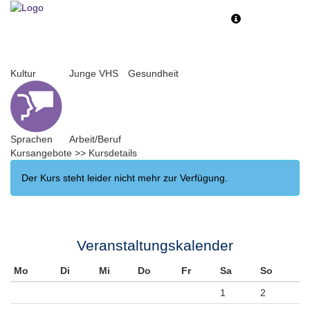
Toggle
Toggle
navigation
navigati
Kultur
Junge VHS
Gesundheit
Sprachen
Arbeit/Beruf
Kursangebote
>>
Kursdetails
Der Kurs steht leider nicht mehr zur Verfügung.
Veranstaltungskalender
Mo
Di
Mi
Do
Fr
Sa
So
1
2