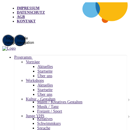
IMPRESSUM
DATENSCHUTZ
AGB
KONTAKT
Toggle
Toggle
navigation
navigation
Programm
Vorträge
Aktuelles
Startseite
Über uns
Workshops
Aktuelles
Startseite
Über uns
Kultur - Gestalten
Malen / Kreatives Gestalten
Musik / Tanz
Freizeit / Sport
Junge VHS
Kreatives
Schwimmkurs
Sprache