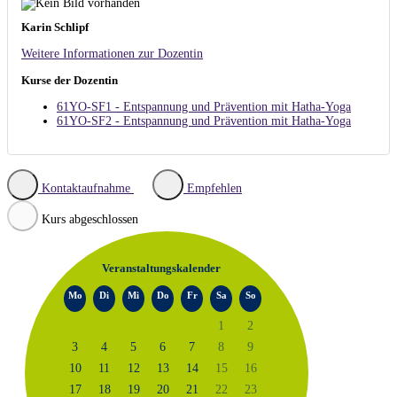
Karin Schlipf
Weitere Informationen zur Dozentin
Kurse der Dozentin
61YO-SF1 - Entspannung und Prävention mit Hatha-Yoga
61YO-SF2 - Entspannung und Prävention mit Hatha-Yoga
Kontaktaufnahme
Empfehlen
Kurs abgeschlossen
Veranstaltungskalender
Mo
Di
Mi
Do
Fr
Sa
So
1
2
3
4
5
6
7
8
9
10
11
12
13
14
15
16
17
18
19
20
21
22
23