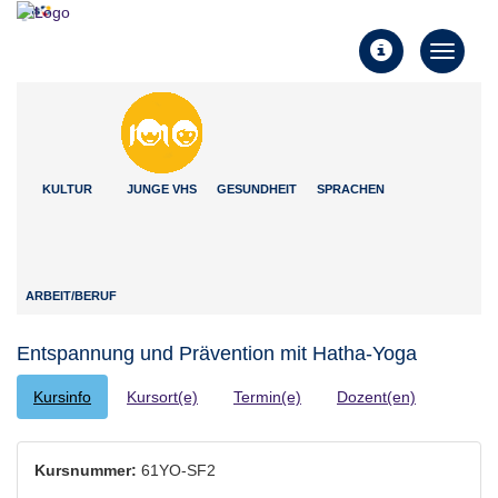
Toggle
Toggle
navigati
navigation
KULTUR
JUNGE VHS
GESUNDHEIT
SPRACHEN
ARBEIT/BERUF
Entspannung und Prävention mit Hatha-Yoga
Kursinfo
Kursort(e)
Termin(e)
Dozent(en)
Kursnummer:
61YO-SF2