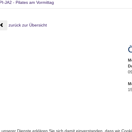
PI-JA2 - Pilates am Vormittag
zurück zur Übersicht
Ö
M
D
09
M
15
ng unserer Dienste erklären Sie sich damit einverstanden, dass wir Coo