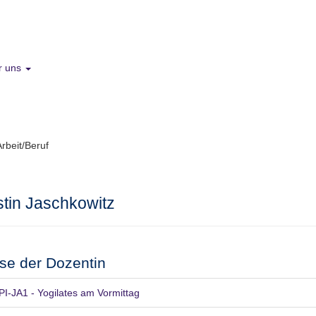
r uns
Arbeit/Beruf
stin Jaschkowitz
se der Dozentin
PI-JA1 - Yogilates am Vormittag