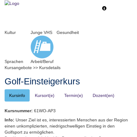
Toggle
Toggle
navigation
navigati
Kultur
Junge VHS
Gesundheit
Sprachen
Arbeit/Beruf
Kursangebote
>>
Kursdetails
Golf-Einsteigerkurs
Kursinfo
Kursort(e)
Termin(e)
Dozent(en)
Kursnummer:
61WO-AP3
Info:
Unser Ziel ist es, interessierten Menschen aus der Region
einen unkomplizierten, niedrigschwelligen Einstieg in den
Golfsport zu ermöglichen.