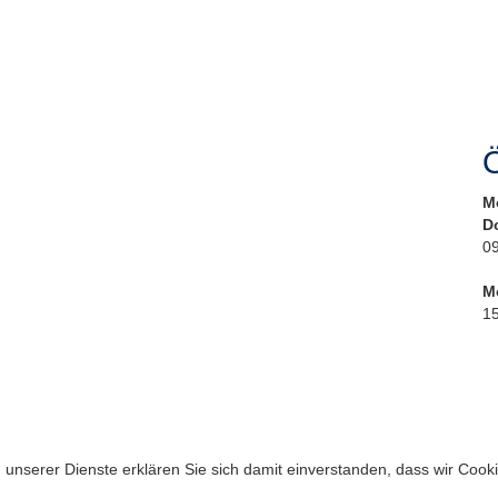
Ö
M
D
09
M
15
ng unserer Dienste erklären Sie sich damit einverstanden, dass wir Coo