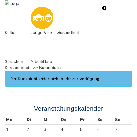
Toggle
Toggle
navigation
navigati
Kultur
Junge VHS
Gesundheit
Sprachen
Arbeit/Beruf
Kursangebote
>>
Kursdetails
Der Kurs steht leider nicht mehr zur Verfügung.
Veranstaltungskalender
Mo
Di
Mi
Do
Fr
Sa
So
1
2
3
4
5
6
7