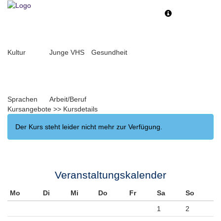
Toggle
Toggle
navigation
navigati
Kultur
Junge VHS
Gesundheit
Sprachen
Arbeit/Beruf
Kursangebote
>>
Kursdetails
Der Kurs steht leider nicht mehr zur Verfügung.
Veranstaltungskalender
Mo
Di
Mi
Do
Fr
Sa
So
1
2