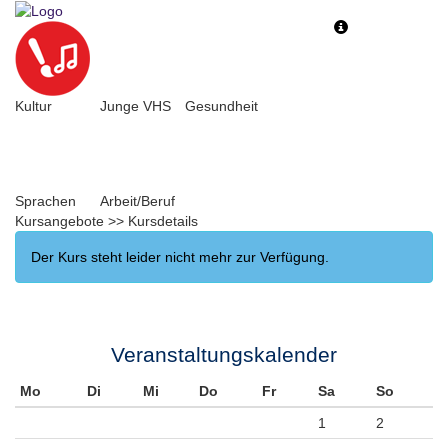
Toggle
Toggle
navigation
navigati
Kultur
Junge VHS
Gesundheit
Sprachen
Arbeit/Beruf
Kursangebote
>>
Kursdetails
Der Kurs steht leider nicht mehr zur Verfügung.
Veranstaltungskalender
Mo
Di
Mi
Do
Fr
Sa
So
1
2