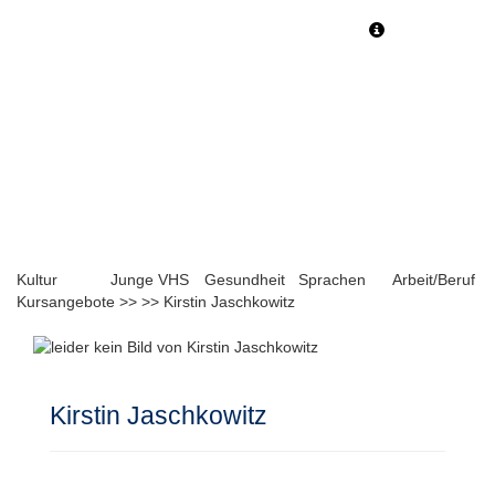
Toggle
Toggle
navigation
navigati
Kultur
Junge VHS
Gesundheit
Sprachen
Arbeit/Beruf
Kursangebote
>>
>>
Kirstin Jaschkowitz
Kirstin Jaschkowitz