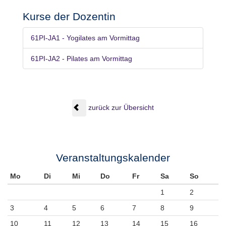
Kurse der Dozentin
61PI-JA1 - Yogilates am Vormittag
61PI-JA2 - Pilates am Vormittag
zurück zur Übersicht
Veranstaltungskalender
Mo
Di
Mi
Do
Fr
Sa
So
1
2
3
4
5
6
7
8
9
10
11
12
13
14
15
16