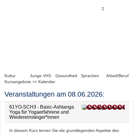
Toggle
Toggle
navigation
navigati
Kultur
Junge VHS
Gesundheit
Sprachen
Arbeit/Beruf
Kursangebote
>>
Kalender
Veranstaltungen am 08.06.2026:
61YO-SCH3 - Basic-Ashtanga
Yoga für Yogaerfahrene und
Wiedereinsteiger*innen
In diesem Kurs lernen Sie die grundlegenden Aspekte des