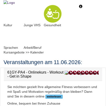
Toggle
Toggle
navigation
navigati
Kultur
Junge VHS
Gesundheit
Sprachen
Arbeit/Beruf
Kursangebote
>>
Kalender
Veranstaltungen am 11.06.2026:
61GY-PA4 - Onlinekurs - Workout
- Get in Shape
Sie möchten gezielt Ihre allgemeine Fitness verbessern und
mit Spaß und Motivation regelmäßig dran bleiben? Dann
sind Sie in diesem online
weiterlesen
Online, bequem bei Ihnen Zuhause