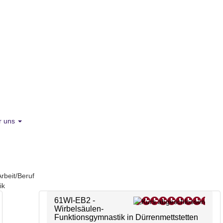
r uns
Arbeit/Beruf
ik
61WI-EB2 -
Wirbelsäulen-
Funktionsgymnastik in Dürrenmettstetten