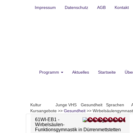
Impressum
Datenschutz
AGB
Kontakt
Programm
Aktuelles
Startseite
Übe
Kultur
Junge VHS
Gesundheit
Sprachen
Kursangebote
>>
Gesundheit
>>
Wirbelsäulengymnast
61WI-EB1 -
Wirbelsäulen-
Funktionsgymnastik in Dürrenmettstetten