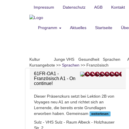
Impressum
Datenschutz
AGB
Kontakt
Programm
Aktuelles
Startseite
Übe
Kultur
Junge VHS
Gesundheit
Sprachen
Kursangebote
>>
Sprachen
>>
Französisch
61FR-OA1 -
Französisch A1 - On
continue!
Dieser Präsenzkurs setzt bei Lektion 2B von
Voyages neu A1 an und richtet sich an
Lernende, die bereits erste Grundlagen
erworben haben. Gemeinsam
weiterlesen
Sulz - VHS Sulz - Raum Albeck - Holzhauser
Str. 2