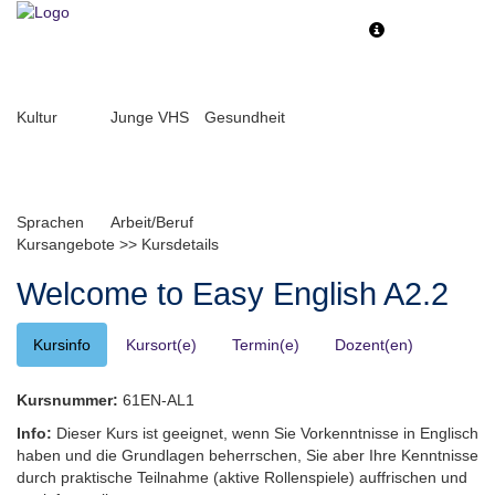
Toggle
Toggle
navigation
navigati
Kultur
Junge VHS
Gesundheit
Sprachen
Arbeit/Beruf
Kursangebote
>>
Kursdetails
Welcome to Easy English A2.2
Kursinfo
Kursort(e)
Termin(e)
Dozent(en)
Kursnummer:
61EN-AL1
Info:
Dieser Kurs ist geeignet, wenn Sie Vorkenntnisse in Englisch
haben und die Grundlagen beherrschen, Sie aber Ihre Kenntnisse
durch praktische Teilnahme (aktive Rollenspiele) auffrischen und