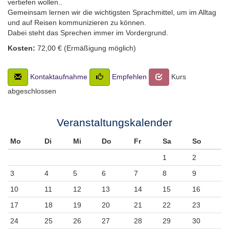
vertiefen wollen..
Gemeinsam lernen wir die wichtigsten Sprachmittel, um im Alltag
und auf Reisen kommunizieren zu können.
Dabei steht das Sprechen immer im Vordergrund.
Kosten:
72,00 € (Ermäßigung möglich)
Kontaktaufnahme
Empfehlen
Kurs
abgeschlossen
Veranstaltungskalender
Mo
Di
Mi
Do
Fr
Sa
So
1
2
3
4
5
6
7
8
9
10
11
12
13
14
15
16
17
18
19
20
21
22
23
24
25
26
27
28
29
30