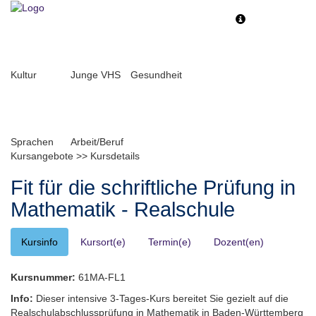
Toggle
Toggle
navigation
navigati
Kultur
Junge VHS
Gesundheit
Sprachen
Arbeit/Beruf
Kursangebote
>>
Kursdetails
Fit für die schriftliche Prüfung in
Mathematik - Realschule
Kursinfo
Kursort(e)
Termin(e)
Dozent(en)
Kursnummer:
61MA-FL1
Info:
Dieser intensive 3-Tages-Kurs bereitet Sie gezielt auf die
Realschulabschlussprüfung in Mathematik in Baden-Württemberg