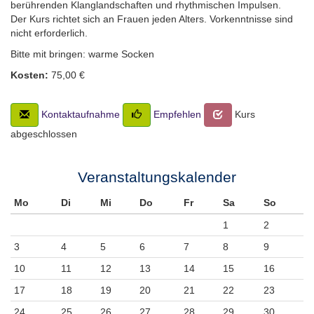
berührenden Klanglandschaften und rhythmischen Impulsen.
Der Kurs richtet sich an Frauen jeden Alters. Vorkenntnisse sind
nicht erforderlich.
Bitte mit bringen: warme Socken
Kosten:
75,00 €
Kontaktaufnahme
Empfehlen
Kurs
abgeschlossen
Veranstaltungskalender
Mo
Di
Mi
Do
Fr
Sa
So
1
2
3
4
5
6
7
8
9
10
11
12
13
14
15
16
17
18
19
20
21
22
23
24
25
26
27
28
29
30