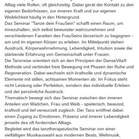
Alltag viele Rollen, oft gleichzeitig. Dabei gerät der Kontakt zu den
eigenen Bedürfnissen, zur inneren Kraft und zur eigenen
Weiblichkeit häufig in den Hintergrund.
Das Seminar "Tanze dein FrauSein" schafft einen Raum, um
innezuhalten, sich selbst bewusster wahrzunehmen und
verschiedenen Facetten des FrauSeins tänzerisch zu begegnen -
am und im eigenen Körper zu erleben. Im Mittelpunkt stehen
Ausdruck, Körperwahrnehmung, Lebendigkeit, Intuition sowie die
stärkende Erfahrung von Gemeinschaft unter Frauen.
Die Tanzreise orientiert sich an den Prinzipien der DanseVita®
Methode und verbindet freie Bewegung mit Phasen der Ruhe und
Regeneration. Dabei wechseln sich kraftvolle und dynamische
Elemente mit stillen, achtsamen Momenten ab. Im Fokus steht
nicht Leistung oder Perfektion, sondern das individuelle Erleben
und der persönliche Ausdruck.
Thematisch bewegt sich das Seminar zwischen den inneren
Anteilen von Mädchen, Frau und Weib - spielerisch, bewusst,
kraftvoll und tief verwurzelt zugleich. Der Tanz eröffnet dabei
einen Zugang zu Emotionen, Präsenz und innerer Lebendigkeit
jenseits des oft fordernden Alltags.
Begleitet wird das tanztherapeutische Seminar von einer
vielfältigen Musikauswahl aus modernen Beats, Weltmusik,