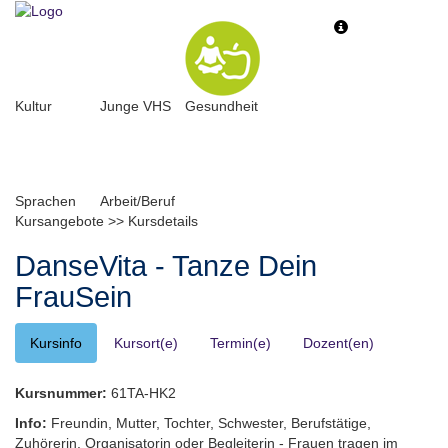
Toggle
Toggle
navigation
navigati
Kultur
Junge VHS
Gesundheit
Sprachen
Arbeit/Beruf
Kursangebote
>>
Kursdetails
DanseVita - Tanze Dein
FrauSein
Kursinfo
Kursort(e)
Termin(e)
Dozent(en)
Kursnummer:
61TA-HK2
Info:
Freundin, Mutter, Tochter, Schwester, Berufstätige,
Zuhörerin, Organisatorin oder Begleiterin - Frauen tragen im