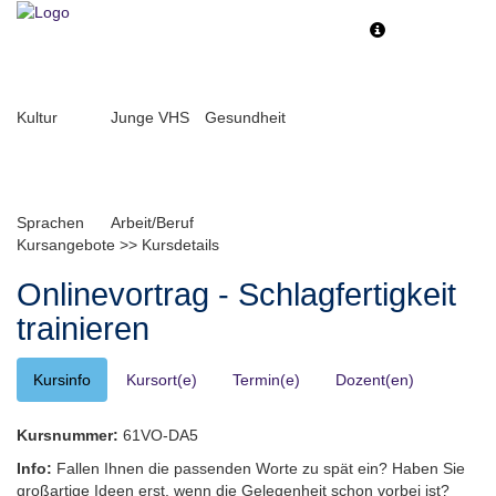
Toggle
Toggle
navigation
navigati
Kultur
Junge VHS
Gesundheit
Sprachen
Arbeit/Beruf
Kursangebote
>>
Kursdetails
Onlinevortrag - Schlagfertigkeit
trainieren
Kursinfo
Kursort(e)
Termin(e)
Dozent(en)
Kursnummer:
61VO-DA5
Info:
Fallen Ihnen die passenden Worte zu spät ein? Haben Sie
großartige Ideen erst, wenn die Gelegenheit schon vorbei ist?