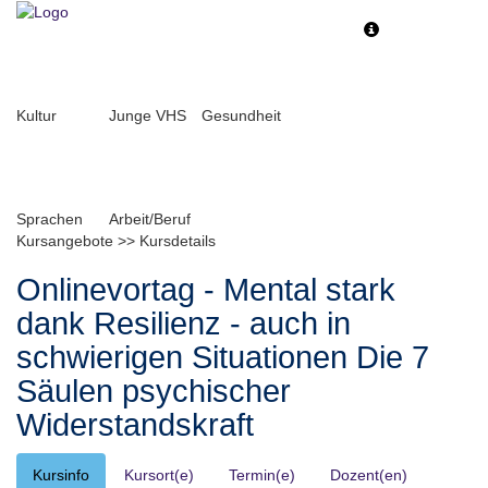
Toggle
Toggle
navigation
navigati
Kultur
Junge VHS
Gesundheit
Sprachen
Arbeit/Beruf
Kursangebote
>>
Kursdetails
Onlinevortag - Mental stark
dank Resilienz - auch in
schwierigen Situationen Die 7
Säulen psychischer
Widerstandskraft
Kursinfo
Kursort(e)
Termin(e)
Dozent(en)