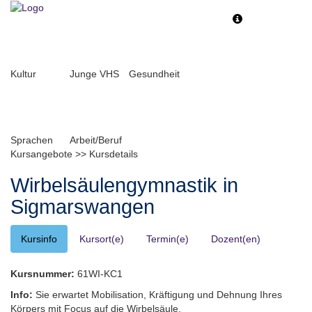
Toggle
Toggle
navigation
navigati
Kultur
Junge VHS
Gesundheit
Sprachen
Arbeit/Beruf
Kursangebote
>>
Kursdetails
Wirbelsäulengymnastik in
Sigmarswangen
Kursinfo
Kursort(e)
Termin(e)
Dozent(en)
Kursnummer:
61WI-KC1
Info:
Sie erwartet Mobilisation, Kräftigung und Dehnung Ihres
Körpers mit Focus auf die Wirbelsäule.