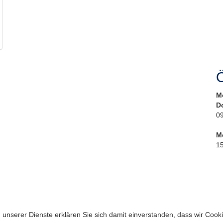
Ö
M
D
09
M
15
ng unserer Dienste erklären Sie sich damit einverstanden, dass wir Coo