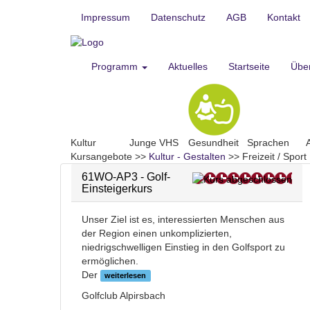
Impressum
Datenschutz
AGB
Kontakt
Programm
Aktuelles
Startseite
Übe
Kultur
Junge VHS
Gesundheit
Sprachen
Kursangebote
>>
Kultur - Gestalten
>>
Freizeit / Sport
61WO-AP3 - Golf-
Einsteigerkurs
Unser Ziel ist es, interessierten Menschen aus
der Region einen unkomplizierten,
niedrigschwelligen Einstieg in den Golfsport zu
ermöglichen.
Der
weiterlesen
Golfclub Alpirsbach