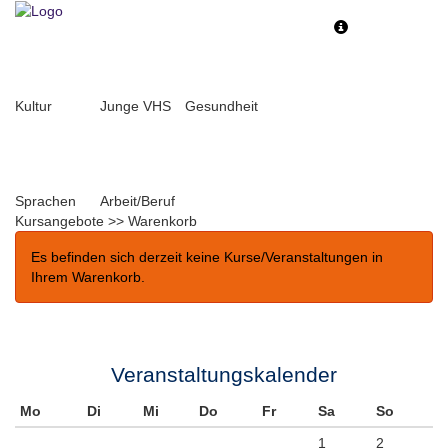
Toggle
Toggle
navigation
navigati
Kultur
Junge VHS
Gesundheit
Sprachen
Arbeit/Beruf
Kursangebote
>>
Warenkorb
Es befinden sich derzeit keine Kurse/Veranstaltungen in
Ihrem Warenkorb.
Veranstaltungskalender
Mo
Di
Mi
Do
Fr
Sa
So
1
2