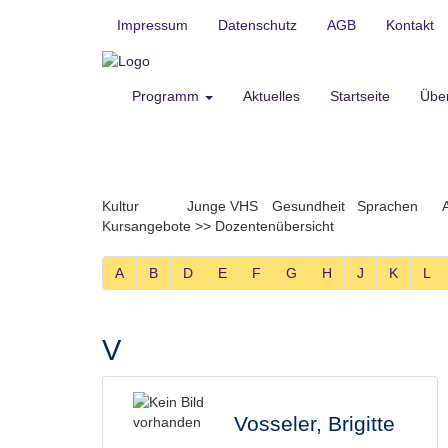
Impressum
Datenschutz
AGB
Kontakt
Programm
Aktuelles
Startseite
Übe
Kultur
Junge VHS
Gesundheit
Sprachen
Kursangebote
>>
Dozentenübersicht
A
B
D
E
F
G
H
J
K
L
V
Vosseler, Brigitte