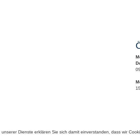
Ö
M
D
09
M
15
ng unserer Dienste erklären Sie sich damit einverstanden, dass wir Coo