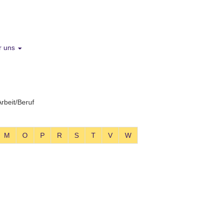
r uns
Arbeit/Beruf
M
O
P
R
S
T
V
W