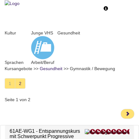
Toggle
Toggle
navigation
navigati
Kultur
Junge VHS
Gesundheit
Sprachen
Arbeit/Beruf
Kursangebote
>>
Gesundheit
>>
Gymnastik / Bewegung
1
2
Seite 1 von 2
61AE-WG1 - Entspannungskurs
mit Schwerpunkt Progressive